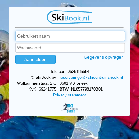
Gegevens opvragen
Telefoon: 0629185684
© SkiBook bv
|
reserveringen@skicentrumsneek.nl
Wolkammerstraat 2 C
|
8601 VB Sneek
KvK: 69241775
|
BTW: NL857798170B01
Privacy statement